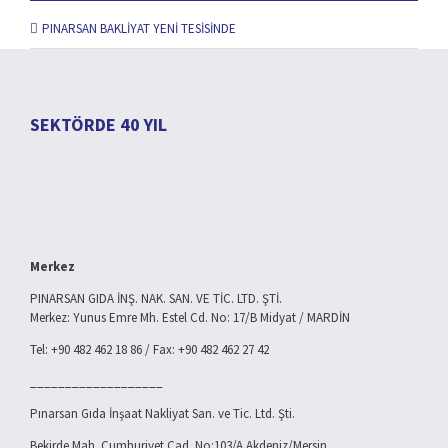
PINARSAN BAKLİYAT YENİ TESİSİNDE
SEKTÖRDE 40 YIL
Merkez
PINARSAN GIDA İNŞ. NAK. SAN. VE TİC. LTD. ŞTİ.
Merkez: Yunus Emre Mh. Estel Cd. No: 17/B Midyat / MARDİN
Tel: +90 482 462 18 86 / Fax: +90 482 462 27 42
___________________
Pınarsan Gıda İnşaat Nakliyat San. ve Tic. Ltd. Şti.
Bekirde Mah. Cumhuriyet Cad. No:103/A Akdeniz/Mersin