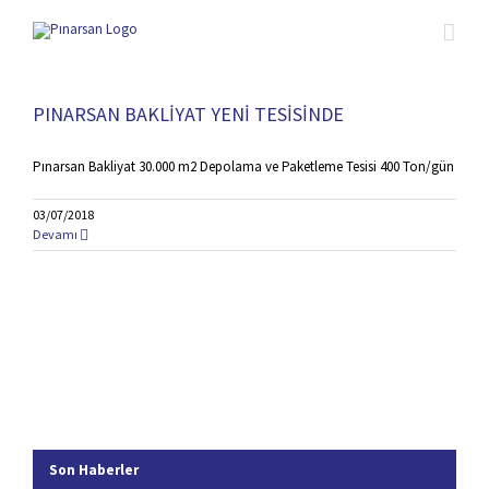
Skip
to
content
PINARSAN BAKLİYAT YENİ TESİSİNDE
Pınarsan Bakliyat 30.000 m2 Depolama ve Paketleme Tesisi 400 Ton/gün
03/07/2018
Devamı
Son Haberler